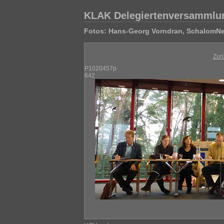
KLAK Delegiertenversammlu
Fotos: Hans-Georg Vorndran, SchalomNe
Zur
P1020457p
642